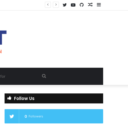
Twitter
YouTube
GitHub
Random
Sidebar
Article
Search
for
Follow Us
0
Followers