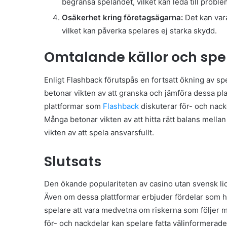
begränsa spelandet, vilket kan leda till proble
Osäkerhet kring företagsägarna:
Det kan vara
vilket kan påverka spelares ej starka skydd.
Omtalande källor och spe
Enligt Flashback förutspås en fortsatt ökning av s
betonar vikten av att granska och jämföra dessa pl
plattformar som
Flashback
diskuterar för- och nackd
Många betonar vikten av att hitta rätt balans mell
vikten av att spela ansvarsfullt.
Slutsats
Den ökande populariteten av casino utan svensk lic
Även om dessa plattformar erbjuder fördelar som hö
spelare att vara medvetna om riskerna som följer 
för- och nackdelar kan spelare fatta välinformerade