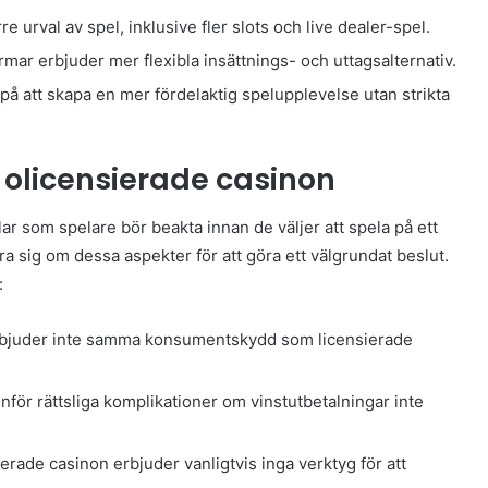
re urval av spel, inklusive fler slots och live dealer-spel.
mar erbjuder mer flexibla insättnings- och uttagsalternativ.
å att skapa en mer fördelaktig spelupplevelse utan strikta
 olicensierade casinon
ar som spelare bör beakta innan de väljer att spela på ett
era sig om dessa aspekter för att göra ett välgrundat beslut.
:
rbjuder inte samma konsumentskydd som licensierade
inför rättsliga komplikationer om vinstutbetalningar inte
erade casinon erbjuder vanligtvis inga verktyg för att