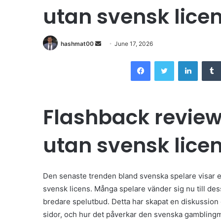
utan svensk licen
hashmat00
S
June 17, 2026
e
Facebook
Twitter
LinkedIn
n
d
a
n
Flashback review
e
m
utan svensk licen
a
i
l
Den senaste trenden bland svenska spelare visar en
svensk licens. Många spelare vänder sig nu till dessa
bredare spelutbud. Detta har skapat en diskussion
sidor, och hur det påverkar den svenska gamblingm