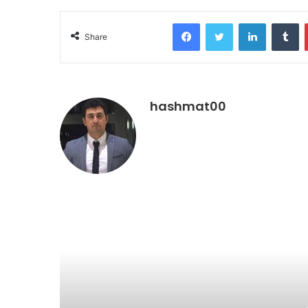
Facebook
Twitter
LinkedIn
Tumblr
Share
hashmat00
R