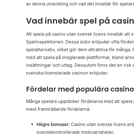
av denna utveckling och vad det innebär för spelare
Vad innebär spel på casin
Att spela på casino utan svensk licens innebär att 
Spelinspektionen. Dessa sidor erbjuder ofta fördel
spelalternativ, vilket gör dem attraktiva för många.
med att spela på oreglerade plattformar, bland an
insättningar och uttag. Dessutom finns det en risk
svenska licensierade casinon erbjuder.
Fördelar med populära casino 
Många spelare upptäcker fördelarna med att spela p
mest framträdande fördelarna:
Högre bonusar:
Casino utan svensk licens erb
svenskkontrollerade motsvarigheter.