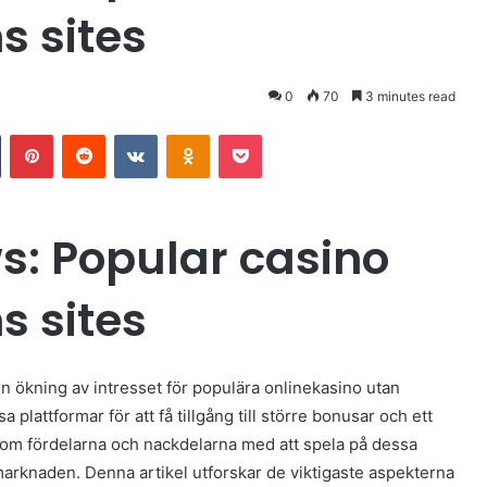
s sites
0
70
3 minutes read
Tumblr
Pinterest
Reddit
VKontakte
Odnoklassniki
Pocket
s: Popular casino
s sites
 ökning av intresset för populära onlinekasino utan
 plattformar för att få tillgång till större bonusar och ett
 om fördelarna och nackdelarna med att spela på dessa
arknaden. Denna artikel utforskar de viktigaste aspekterna