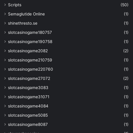
Scripts
(50)
Semaglutide Online
(1)
shinethresto.se
(1)
slotcasinogame180757
(1)
slotcasinogame190758
(1)
slotcasinogame2082
(2)
slotcasinogame210759
(1)
slotcasinogame220760
(1)
slotcasinogame27072
(2)
slotcasinogame3083
(1)
slotcasinogame31071
(1)
slotcasinogame4084
(1)
slotcasinogame5085
(1)
slotcasinogame8087
(1)