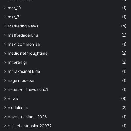
mar_10
(1)
mar_7
(1)
Marketing News
(4)
matfordagen.nu
(2)
may_common_sb
(1)
medicinethroughtime
(2)
miteran.gr
(2)
mitrakosmetik.de
(1)
nagelmode.se
(1)
neues-online-casino1
(1)
news
(6)
niudalia.es
(2)
novos-casinos-2026
(1)
onlinebestcasino20072
(1)