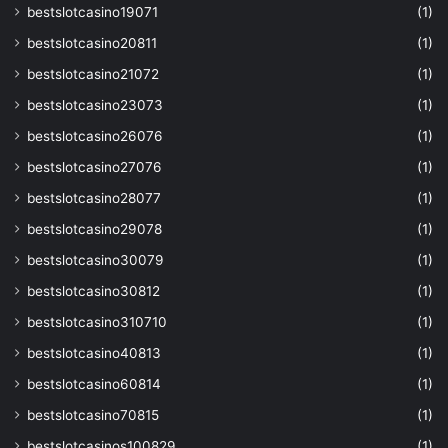
bestslotcasino19071
(1)
bestslotcasino20811
(1)
bestslotcasino21072
(1)
bestslotcasino23073
(1)
bestslotcasino26076
(1)
bestslotcasino27076
(1)
bestslotcasino28077
(1)
bestslotcasino29078
(1)
bestslotcasino30079
(1)
bestslotcasino30812
(1)
bestslotcasino310710
(1)
bestslotcasino40813
(1)
bestslotcasino60814
(1)
bestslotcasino70815
(1)
bestslotcasinos100829
(1)