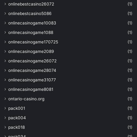
onlinebestcasino26072
(1)
onlinebestcasino5086
(1)
onlinecasinogame10083
(1)
onlinecasinogame1088
(1)
onlinecasinogame170725
(1)
onlinecasinogame2089
(1)
onlinecasinogame26072
(1)
onlinecasinogame28074
(1)
onlinecasinogame31077
(1)
onlinecasinogame8081
(1)
ontario-casino.org
(1)
pack001
(1)
pack004
(1)
pack018
(1)
pack034
(1)