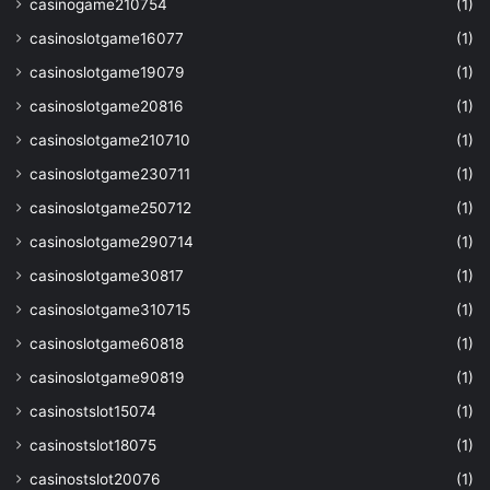
casinogame210754
(1)
casinoslotgame16077
(1)
casinoslotgame19079
(1)
casinoslotgame20816
(1)
casinoslotgame210710
(1)
casinoslotgame230711
(1)
casinoslotgame250712
(1)
casinoslotgame290714
(1)
casinoslotgame30817
(1)
casinoslotgame310715
(1)
casinoslotgame60818
(1)
casinoslotgame90819
(1)
casinostslot15074
(1)
casinostslot18075
(1)
casinostslot20076
(1)