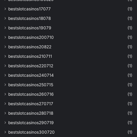
bestslotcasinos17077
(1)
bestslotcasinos18078
(1)
bestslotcasinos19079
(1)
bestslotcasinos200710
(1)
bestslotcasinos20822
(1)
bestslotcasinos210711
(1)
bestslotcasinos220712
(1)
bestslotcasinos240714
(1)
bestslotcasinos250715
(1)
bestslotcasinos260716
(1)
bestslotcasinos270717
(1)
bestslotcasinos280718
(1)
bestslotcasinos290719
(1)
bestslotcasinos300720
(1)