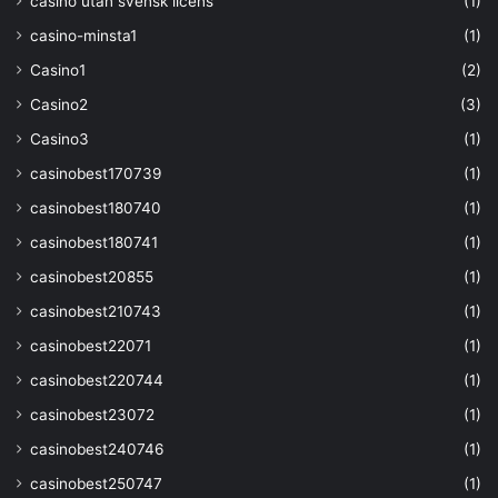
casino utan svensk licens
(1)
casino-minsta1
(1)
Casino1
(2)
Casino2
(3)
Casino3
(1)
casinobest170739
(1)
casinobest180740
(1)
casinobest180741
(1)
casinobest20855
(1)
casinobest210743
(1)
casinobest22071
(1)
casinobest220744
(1)
casinobest23072
(1)
casinobest240746
(1)
casinobest250747
(1)