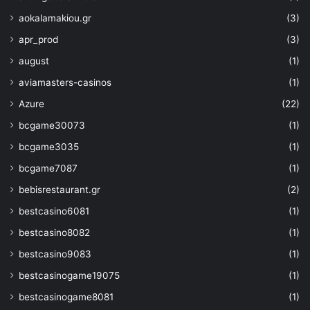
aokalamakiou.gr
(3)
apr_prod
(3)
august
(1)
aviamasters-casinos
(1)
Azure
(22)
bcgame30073
(1)
bcgame3035
(1)
bcgame7087
(1)
bebisrestaurant.gr
(2)
bestcasino6081
(1)
bestcasino8082
(1)
bestcasino9083
(1)
bestcasinogame19075
(1)
bestcasinogame8081
(1)