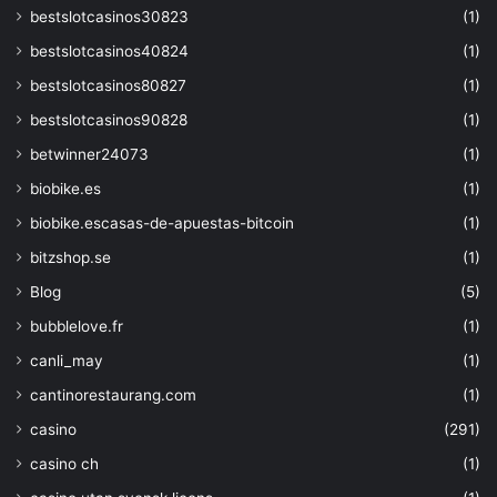
bestslotcasinos30823
(1)
bestslotcasinos40824
(1)
bestslotcasinos80827
(1)
bestslotcasinos90828
(1)
betwinner24073
(1)
biobike.es
(1)
biobike.escasas-de-apuestas-bitcoin
(1)
bitzshop.se
(1)
Blog
(5)
bubblelove.fr
(1)
canli_may
(1)
cantinorestaurang.com
(1)
casino
(291)
casino ch
(1)