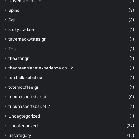
slovenskecasino
(1)
Spins
(3)
Sql
(3)
stukystad.se
(1)
tavernaokwstas.gr
(1)
Test
(1)
theazor.gr
(1)
thegreenplanetexperience.co.uk
(1)
torshallakebab.se
(1)
totemcoffee.gr
(1)
tribunasportsbar.pt
(9)
tribunasportsbar.pt 2
(1)
Uncagtegorized
(1)
Uncategorized
(22)
uncategory
(12)