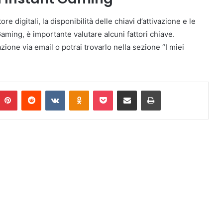
ore digitali, la disponibilità delle chiavi d’attivazione e le
Gaming, è importante valutare alcuni fattori chiave.
zione via email o potrai trovarlo nella sezione “I miei
Pinterest
Reddit
VKontakte
Odnoklassniki
Pocket
Share via Email
Print