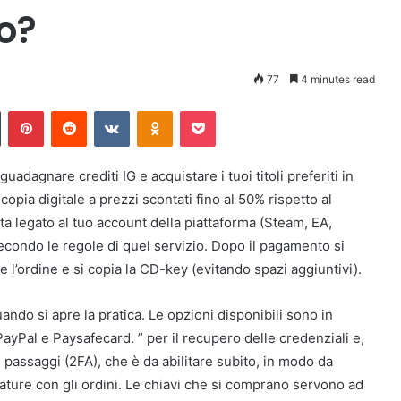
o?
77
4 minutes read
Tumblr
Pinterest
Reddit
VKontakte
Odnoklassniki
Pocket
adagnare crediti IG e acquistare i tuoi titoli preferiti in
opia digitale a prezzi scontati fino al 50% rispetto al
esta legato al tuo account della piattaforma (Steam, EA,
secondo le regole di quel servizio. Dopo il pagamento si
re l’ordine e si copia la CD-key (evitando spazi aggiuntivi).
uando si apre la pratica. Le opzioni disponibili sono in
yPal e Paysafecard. ” per il recupero delle credenziali e,
ue passaggi (2FA), che è da abilitare subito, in modo da
cature con gli ordini. Le chiavi che si comprano servono ad