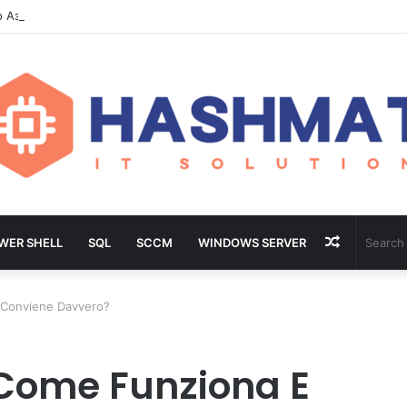
 Азино777 Вход В Клуб
Random
WER SHELL
SQL
SCCM
WINDOWS SERVER
Article
 Conviene Davvero?
 Come Funziona E