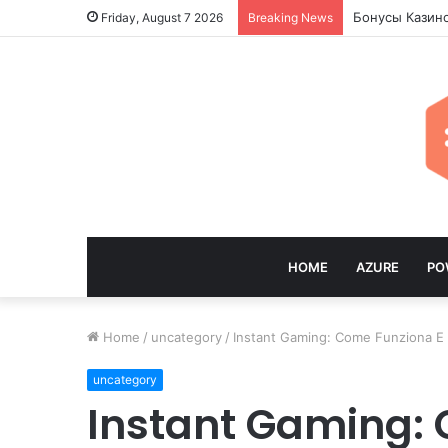
Бонусы Казино
Friday, August 7 2026
Breaking News
HOME
AZURE
PO
Home
/
uncategory
/
Instant Gaming: Come Funziona E
uncategory
Instant Gaming: