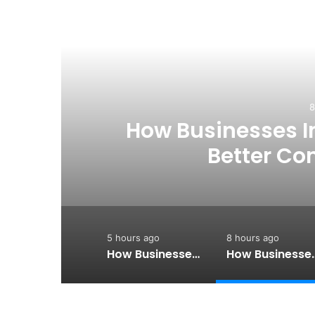
R
8
How Businesses Im
Better Co
5 hours ago
8 hours ago
How Businesses Improve Visibility With Better Content Planning
How Businesses Improve Visib