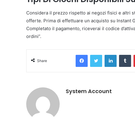
Considera il prezzo rispetto ai negozi fisici e altri st
offerte. Prima di effettuare un acquisto su Instant 
Completato il pagamento, riceverai il codice d’attiva
ordini”.
Facebook
Twitter
LinkedIn
Tumblr
Share
System Account