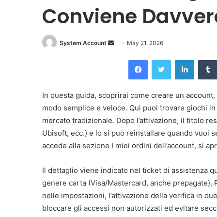
Conviene Davver
System Account
S
May 21, 2026
e
Facebook
Twitter
LinkedIn
n
d
a
In questa guida, scoprirai come creare un account, gu
n
modo semplice e veloce. Qui puoi trovare giochi in c
e
mercato tradizionale. Dopo l’attivazione, il titolo r
m
Ubisoft, ecc.) e lo si può reinstallare quando vuoi 
a
accede alla sezione I miei ordini dell’account, si ap
i
l
Il dettaglio viene indicato nel ticket di assistenza q
genere carta (Visa/Mastercard, anche prepagate), Pa
nelle impostazioni, l’attivazione della verifica in d
bloccare gli accessi non autorizzati ed evitare sec