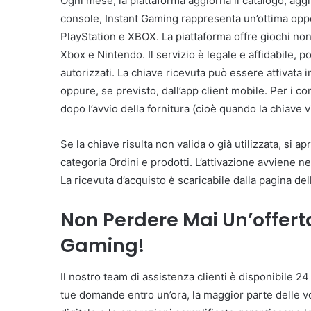
Ogni mese, la piattaforma aggiorna il catalogo, aggiu
console, Instant Gaming rappresenta un’ottima opp
PlayStation e XBOX. La piattaforma offre giochi n
Xbox e Nintendo. Il servizio è legale e affidabile, p
autorizzati. La chiave ricevuta può essere attivata
oppure, se previsto, dall’app client mobile. Per i con
dopo l’avvio della fornitura (cioè quando la chiave v
Se la chiave risulta non valida o già utilizzata, si a
categoria Ordini e prodotti. L’attivazione avviene ne
La ricevuta d’acquisto è scaricabile dalla pagina del
Non Perdere Mai Un’offert
Gaming!
Il nostro team di assistenza clienti è disponibile 24 
tue domande entro un’ora, la maggior parte delle v