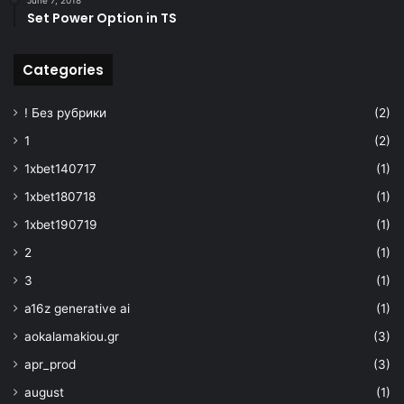
June 7, 2018
og support. Betway er fremragende for dem, der ønsker
Set Power Option in TS
hurtige udbetalinger, mens LeoVegas skinner med deres
fantastiske mobiloplevelse og live dealer muligheder.
Categories
Uanset hvad, er det vigtigt at vælge et casino med en god
licens og solide anmeldelser. Tjek de forskellige apps og
! Без рубрики
(2)
vælg den, der bedst passer til dine behov, så du kan få den
1
(2)
bedst mulige oplevelse.
1xbet140717
(1)
1xbet180718
(1)
Ofte stillede spørgsmål (FAQ)
1xbet190719
(1)
Hvilke udenlandske casinoer tilbyder de bedste
2
(1)
mobilapps?
Betway, LeoVegas, og 888 Casino er
3
(1)
blandt de bedste.
a16z generative ai
(1)
Er alle mobilapps sikre at bruge?
Det anbefales at
aokalamakiou.gr
(3)
vælge casinoer med licens og gode anmeldelser for
apr_prod
(3)
at sikre sikkerhed.
august
(1)
Hvilke betalingsmetoder er tilgængelige på