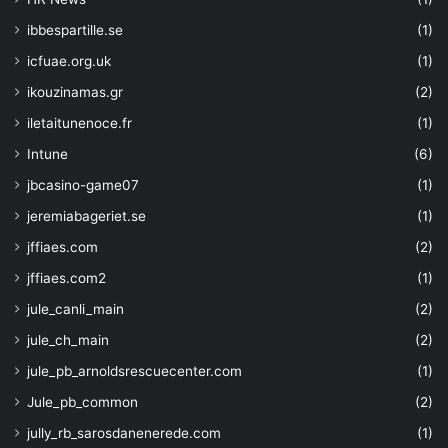
ibbespartille.se
(1)
icfuae.org.uk
(1)
ikouzinamas.gr
(2)
iletaitunenoce.fr
(1)
Intune
(6)
jbcasino-game07
(1)
jeremiabageriet.se
(1)
jffiaes.com
(2)
jffiaes.com2
(1)
jule_canli_main
(2)
jule_ch_main
(2)
jule_pb_arnoldsrescuecenter.com
(1)
Jule_pb_common
(2)
jully_rb_sarosdanenerede.com
(1)