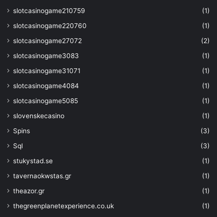
slotcasinogame210759
(1)
slotcasinogame220760
(1)
slotcasinogame27072
(2)
slotcasinogame3083
(1)
slotcasinogame31071
(1)
slotcasinogame4084
(1)
slotcasinogame5085
(1)
slovenskecasino
(1)
Spins
(3)
Sql
(3)
stukystad.se
(1)
tavernaokwstas.gr
(1)
theazor.gr
(1)
thegreenplanetexperience.co.uk
(1)