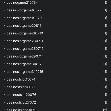
casinogame210754
(1)
casinoslotgame16077
(1)
casinoslotgame19079
(1)
casinoslotgame20816
(1)
casinoslotgame210710
(1)
casinoslotgame230711
(1)
casinoslotgame250712
(1)
casinoslotgame290714
(1)
casinoslotgame30817
(1)
casinoslotgame310715
(1)
casinostslot15074
(1)
casinostslot18075
(1)
casinostslot20076
(1)
casinostslot27072
(1)
casinostslot29073
(2)