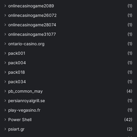
onlinecasinogame2089
(1)
onlinecasinogame26072
(1)
onlinecasinogame28074
(1)
onlinecasinogame31077
(1)
ontario-casino.org
(1)
pack001
(1)
pack004
(1)
pack018
(1)
pack034
(1)
pb_common_may
(4)
persianroyalgrill.se
(1)
play-vegasino.fr
(1)
Power Shell
(42)
psiart.gr
(2)