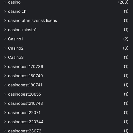
casino
(283)
casino ch
(1)
casino utan svensk licens
(1)
casino-minsta1
(1)
Casino1
(2)
Casino2
(3)
Casino3
(1)
casinobest170739
(1)
casinobest180740
(1)
casinobest180741
(1)
casinobest20855
(1)
casinobest210743
(1)
casinobest22071
(1)
casinobest220744
(1)
casinobest23072
(1)