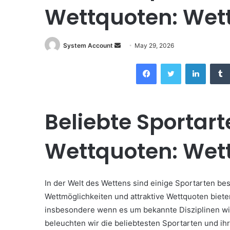
Wettquoten: Wet
System Account
S
May 29, 2026
e
Facebook
Twitter
LinkedIn
n
d
a
n
Beliebte Sportart
e
m
Wettquoten: Wet
a
i
l
In der Welt des Wettens sind einige Sportarten be
Wettmöglichkeiten und attraktive Wettquoten biete
insbesondere wenn es um bekannte Disziplinen wie 
beleuchten wir die beliebtesten Sportarten und ih