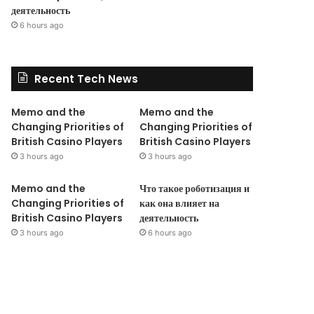
деятельность
6 hours ago
Recent Tech News
Memo and the
Memo and the
Changing Priorities of
Changing Priorities of
British Casino Players
British Casino Players
3 hours ago
3 hours ago
Memo and the
Что такое роботизация и
Changing Priorities of
как она влияет на
British Casino Players
деятельность
3 hours ago
6 hours ago