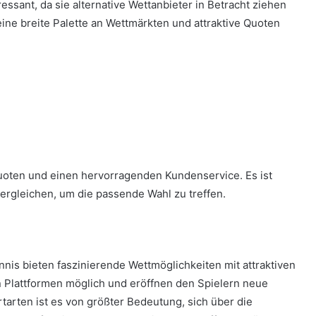
essant, da sie alternative Wettanbieter in Betracht ziehen
 eine breite Palette an Wettmärkten und attraktive Quoten
uoten und einen hervorragenden Kundenservice. Es ist
vergleichen, um die passende Wahl zu treffen.
nnis bieten faszinierende Wettmöglichkeiten mit attraktiven
 Plattformen möglich und eröffnen den Spielern neue
arten ist es von größter Bedeutung, sich über die