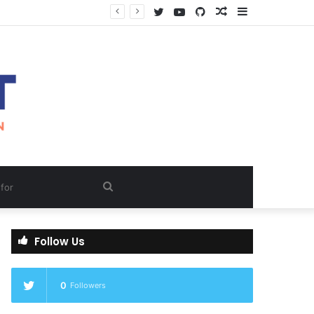
Twitter
YouTube
GitHub
Random
Sidebar
Article
Search
for
Follow Us
0
Followers