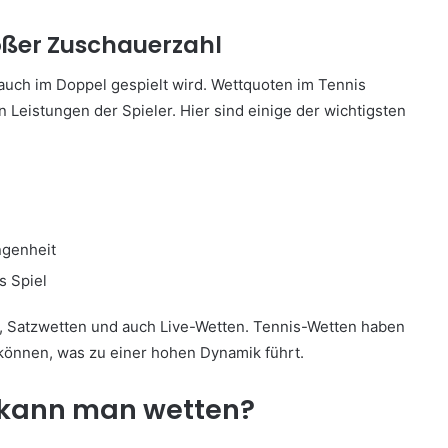
roßer Zuschauerzahl
s auch im Doppel gespielt wird. Wettquoten im Tennis
n Leistungen der Spieler. Hier sind einige der wichtigsten
ngenheit
s Spiel
, Satzwetten und auch Live-Wetten. Tennis-Wetten haben
 können, was zu einer hohen Dynamik führt.
o kann man wetten?