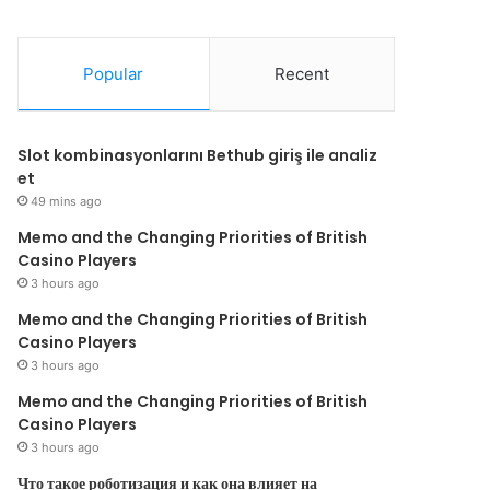
Popular
Recent
Slot kombinasyonlarını Bethub giriş ile analiz
et
49 mins ago
Memo and the Changing Priorities of British
Casino Players
3 hours ago
Memo and the Changing Priorities of British
Casino Players
3 hours ago
Memo and the Changing Priorities of British
Casino Players
3 hours ago
Что такое роботизация и как она влияет на